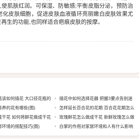
人,使肌肤红润。可保湿、防敏感;平衡皮脂分泌，预防治
老化皮肤细胞，促进皮肤血液循环亮丽嫩白皮肤效果尤
再生的功能,也同样适合疤痕皮肤的按摩。
瓶该如何插花 大口径花瓶的
插花中如何选择花器 把握3要点告别迷
养的花有哪些(图)
茫(图)
怎样延长百合花的花期 百合花花期怎么
成干花 如何将鲜花做成干花
延长(图)
玫瑰鲜花怎么做成干花 新鲜玫瑰怎么做
环境的搭配技巧(图)
干花(图)
白掌的作用对家居环境和人有什么影响
(图)