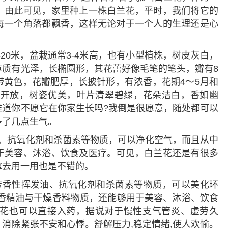
。由此可见，家里种上一株白兰花，平时，我们将它的
每一个角落都飘香，这样无论对于一个人的生理还是心
—20米，盆栽通常3-4米高，也有小型植株，树皮灰白，
革质有光泽，长椭圆形，其花蕾好像毛笔的笔头，瓣有8
带黄色，花瓣肥厚，长披针形，有浓香，花期4～5月和
断开放，树姿优美，叶片清翠碧绿，花朵洁白，香如幽
难道你不愿它在你家生长吗?我倒是很愿意，随处都可以
多了几点生气。
、抗氧化剂和杀菌素等物质，可以净化空气，而且从中
于美容、沐浴、饮食及医疗。可见，白兰花还是有很多
拿去用一用也是不错的。
芳香性挥发油、抗氧化剂和杀菌素等物质，可以美化环
的香精油与干燥香料物质，还能够用于美容、沐浴、饮食
花也可以直接入药，据说对于慢性支气管炎、虚劳久
消除紧张不安和心悸。舒解压力,稳定情绪,使人欢愉。