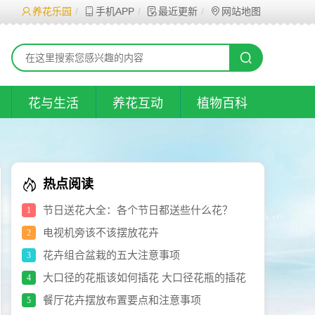
养花乐园
手机APP
最近更新
网站地图
花与生活
养花互动
植物百科
热点阅读
节日送花大全：各个节日都送些什么花？
1
电视机旁该不该摆放花卉
2
花卉组合盆栽的五大注意事项
3
大口径的花瓶该如何插花 大口径花瓶的插花
4
技巧(图)
餐厅花卉摆放布置要点和注意事项
5