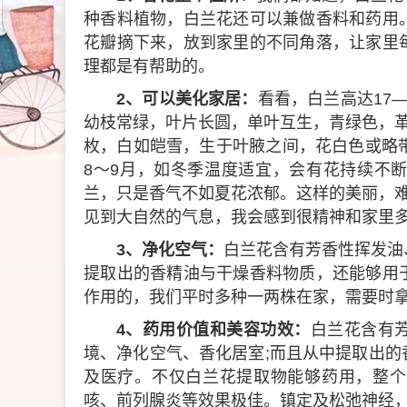
种香料植物，白兰花还可以兼做香料和药用
花瓣摘下来，放到家里的不同角落，让家里
理都是有帮助的。
2、可以美化家居：
看看，白兰高达17
幼枝常绿，叶片长圆，单叶互生，青绿色，
枚，白如皑雪，生于叶腋之间，花白色或略
8～9月，如冬季温度适宜，会有花持续不
兰，只是香气不如夏花浓郁。这样的美丽，
见到大自然的气息，我会感到很精神和家里
3、净化空气：
白兰花含有芳香性挥发油
提取出的香精油与干燥香料物质，还能够用
作用的，我们平时多种一两株在家，需要时
4、药用价值和美容功效：
白兰花含有
境、净化空气、香化居室;而且从中提取出
及医疗。不仅白兰花提取物能够药用，整个
咳、前列腺炎等效果极佳。镇定及松弛神经，