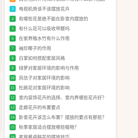
电视机旁该不该摆放花卉
3
有哪些花是绝不能在卧室内摆放的
4
有什么花可以吸收甲醛吗
5
在家养殖水竹有什么作用
6
袖珍椰子的作用
7
白掌如何搭配家居风格
8
绿萝对家居环境的影响与作用
9
风信子对家居环境的影响
10
杜鹃花对家居环境的影响
11
室内装饰花卉的选择、室内养哪些花卉好？
12
走廊花卉的布置要点
13
卧室花卉该怎么布置？摆放的要点有那些？
14
秋季家居适合摆放哪些植物？
15
家居餐桌鲜花的摆放技巧
16