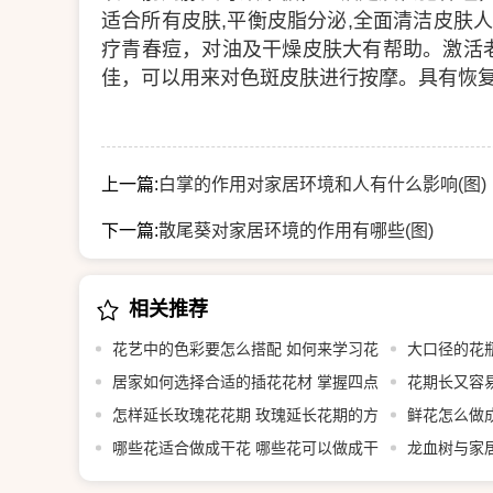
适合所有皮肤,平衡皮脂分泌,全面清洁皮肤
疗青春痘，对油及干燥皮肤大有帮助。激活
佳，可以用来对色斑皮肤进行按摩。具有恢复
上一篇:
白掌的作用对家居环境和人有什么影响(图)
下一篇:
散尾葵对家居环境的作用有哪些(图)
相关推荐
花艺中的色彩要怎么搭配 如何来学习花
大口径的花
艺色彩(图)
居家如何选择合适的插花花材 掌握四点
插花技巧(图)
花期长又容易
摆脱家里只有一种花的尴尬
怎样延长玫瑰花花期 玫瑰延长花期的方
鲜花怎么做
法(图)
哪些花适合做成干花 哪些花可以做成干
(图)
龙血树与家居
花(图)