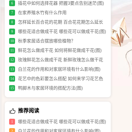
插花中如何选择花器 把握3要点告别迷茫(图)
6
在家养殖水竹有什么作用
7
怎样延长百合花的花期 百合花花期怎么延长
8
(图)
哪些花适合做成干花 哪些花可以做成干花(图)
9
秋季家居适合摆放哪些植物？
10
鲜花怎么做成干花 如何将鲜花做成干花(图)
11
玫瑰鲜花怎么做成干花 新鲜玫瑰怎么做干花
12
(图)
白兰花的作用和对家居环境有什么影响(图)
13
花艺中的色彩要怎么搭配 如何来学习花艺色
14
彩(图)
鸭脚木与家居环境的搭配方法(图)
15
推荐阅读
哪些花适合做成干花 哪些花可以做成干花(图)
1
白兰花的作用和对家居环境有什么影响(图)
2