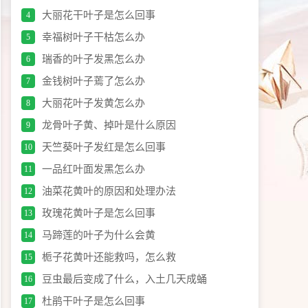
大丽花干叶子是怎么回事
4
幸福树叶子干枯怎么办
5
瑞香的叶子发黑怎么办
6
金钱树叶子蔫了怎么办
7
大丽花叶子发黄怎么办
8
龙骨叶子黄、掉叶是什么原因
9
天竺葵叶子发红是怎么回事
10
一品红叶面发黑怎么办
11
油菜花黄叶的原因和处理办法
12
玫瑰花黄叶子是怎么回事
13
马蹄莲的叶子为什么会黄
14
栀子花黄叶还能救吗，怎么救
15
豆虫最后变成了什么，入土几天成蛹
16
杜鹃干叶子是怎么回事
17