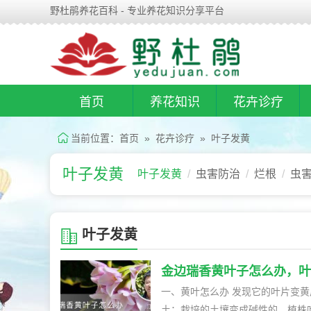
野杜鹃养花百科 - 专业养花知识分享平台
首页
养花知识
花卉诊疗
当前位置：
首页
»
花卉诊疗
»
叶子发黄
叶子发黄
叶子发黄
虫害防治
烂根
虫
叶子发黄
金边瑞香黄叶子怎么办，叶
一、黄叶怎么办 发现它的叶片变黄
土：栽培的土壤变成碱性的，植株