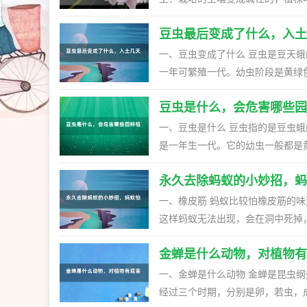
不要用碱性土养。或者是在盆土里
豆虫最后变成了什么，入土
书分，若是有积存的水分，需倾斜
段时间就会有所改善了。 3、遮
一、豆虫变成了什么 豆虫是豆天
水，等它恢复生长后叶子就不会继
一年可繁殖一代。幼虫阶段是黄绿
的，在平时的时候不要给它浇太多
华南地区，寄生在大豆，绿豆，刺槐，洋
良表现，叶片会变黄还有有很多黑
豆虫是什么，会危害哪些园
蛹 老熟的幼虫多是在9-12厘米
善。
的六月中旬，到七月上旬是羽化的
一、豆虫是什么 豆虫指的是豆虫
隐蔽的，多是在傍晚的时候开始活动，飞翔
是一年生一代。它的幼虫一般都是
植作物之前要先深翻土壤，将虫源
足有1对，腹足有4对。尾部是黄
套种油菜。当幼虫达到4龄阶段时
永久去除蚂蚁的小妙招，蚂
水有关。 二、会危害哪些园林植物 豆虫主要是寄生在绿豆，大豆，刺槐，洋槐等植物上，也就是会危害
现象比较严重，建议喷洒药物。
这些植物。分布地区一般是在黄淮
一、橡皮筋 蚂蚁比较怕橡皮筋的味道，可以收集几根橡皮筋，然后用火烧一下，在蚂蚁出现的洞口黏住，
栖息，等傍晚的时候再开始活动。
这样蚂蚁无法出现，会在洞中死掉，多重复几次，能
肥沃，地势低洼的淤地发生的比较多。 三、怎么防治 防治的时候可用农业防治法，土壤要
浸泡在水中两三天左右，然后过滤
的虫卵消灭掉。还要改变耕作的方
金蝉是什么动物，对植物有
烟味，就开始躲避不出现，连续洒好几天，蚂蚁
物。药物选敌敌畏，马拉硫磷或者
道，也可以借助樟脑丸来消灭去除
一、金蝉是什么动物 金蝉是昆虫
有效的去除掉蚂蚁。 四、花椒 利于蚂蚁的特性，也可以利用花椒来对付蚂蚁，将数十颗的花椒放在蚂蚁
经过三个时期，分别是卵，若虫，