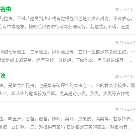
地，但是这个方法很难永久的去除，只能起到驱除的作用。 五、洗衣粉
中。若虫会经过三五年的时间钻出地面，爬到树木上，最终会停在树皮
洗衣粉兑水稀释成溶液，然后涂抹在蚂蚁行动的路线上，使洗衣粉溶液
害虫
2023-04-03
其是产卵时，会将产卵器插入树枝的木质部分，插进去就是一个洞，枝
性的昆虫。不过若是受到攻击或者觉得危险还是会攻击对方。不过放心，
吸收到水分，养分，时间久了树枝就会枯死。 三、主要价值 金
会有中毒现象。被咬后只要进行消毒处理就行。若是感到不适，还是建
农林害虫。不过也有好的一面，它的营养价值比较高，体内含有多种人
生素，微量元素等，食用价值极高。此外，还有一定的药用价值。它体
2023-04-03
在白天或者黑夜时都会取食，但多数是在傍晚取食。通常都是以灌木或
降低胆固醇，可改善内分泌，也有预防心血光疾病的作用。
要危害的是栎类的树木。 三、怎么防治 1、人工捕杀：
，例如七星瓢虫，二星瓢虫，异色瓢虫等，它们一生都是吃食蚜虫的，一
这一特性进行人工捕杀。可将其震落，利用傍晚成虫下树是捕杀。 2、生
，可谓是蚜虫的克星。还有草蛉，食蚜蝇，丁纹豹蛛，黑食蚜盲蝽等。其
用40克左右。也可喷洒无公害的农药，如阿维菌素灭幼脲3号悬浮剂，
办 1、保护天敌：既然知道了蚜虫的
法
2023-04-03
护它的天敌。在管理作物或植株期间一定尽量少喷洒广谱性的农药，尤
人工饲养释放蚜虫的天敌。 2、人工防治：秋冬季的时候
腻虫，是植食性昆虫，也是最有破坏性的害虫之一。它的种类比较多，现
。还要结合修剪，将残花，被害的枝梢剪掉，烧毁。落叶后将残枝落叶
种对农业，园艺业的危害较为严重。尤其是对小麦，燕麦，大麦等农作物。
蚜虫时，就用毛刷蘸水将其刷掉。 3、药物防治：若是发现
、防治方法 1、药物防治：若是发现大量的
物选吡虫啉，马拉松乳剂或者抗蚜威等就行。也可自己用辣椒水，洗衣
2023-04-03
0%杀螟松乳剂1000倍液，40%吡虫啉水溶剂1500～2000倍液或者
喷药时最好加入适量的肥皂水增加粘附力，提高效果。
液都行。还可用洗衣粉，尿素和水进行混合喷洒，连续喷洒两三次就能见
害虫，吃玉米，谷苗，麦苗，嫩叶，菜叶，瓜果皮，高粱等。若是饲养，
它是名副其实的害虫，对植物有很
虫时就要用刷子刷掉，避免继续繁殖。 3、保护天敌：它的天
嫩茎咬断，还会吃掉种子。等作物长大后，它会啃咬根部，咬成丝状。