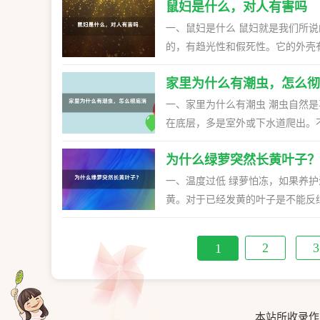
敌有很多，例如瓢虫，寄生蜂，草
鼠妇是什么，对人有害吗
因此若是田间有大量的蝼蛄栖息，
的农药，避免杀死天敌。若是有条
殖，危害作物。 三、怎么防治 1、粪坑诱杀：防治的时候可在危害重的地块每隔一段距离挖个坑，大概50
一、鼠妇是什么 鼠妇就是我们所
治。
厘米深。等傍晚时放上新鲜的牛粪，上面盖
的，有趋光性和假死性。它的外壳
虫加入适量的温水溶解，之后和炒
石块，枯叶或者朽木下面的，有时也会住在庭院，房屋内。 
间，这样可诱杀蝼蛄。 3、灯光
家里为什么有潮虫，怎么彻
有一定的药用价值，经常被用来止
气闷热的时候，这样的环境诱杀效
叶片，容易造成缺棵，严重时会啃食叶肉，导致只剩
一、家里为什么有潮虫 潮虫自然
妇，平时注意经常打开窗户，多通
在底层，多是室外或下水道爬出。
洒。或者在家里各个角落处放上樟脑丸，也可有效消灭。 如果
的。 二、怎么彻底消灭 1、平时要经常开窗户，通风，让室内的环境保持干燥。家里衣柜要收放整齐，不
拌土洒在地面上，大概每亩用50-1
为什么绿萝突然长黄叶子？
穿的衣物最好用压缩袋整理起来，
盖上覆盖物，这样它就会中毒而死
潮虫也很难生存。 2、发现有潮虫的时候可喷药杀死，通常选用消毒液就行，加入适量的清水稀释，装入
一、温度过低 绿萝怕冻，如果养
喷壶中，具体的比例按1:5稀释，然后对准潮虫喷
黄。对于已经发黄的叶子是不能反
房，卫生间要经常打扫，彻底做清
避免冷风吹袭即可。 二、施肥过量 绿萝对肥水的承受度有限，如果施肥过量，超过了植株的最大负荷，
常拿出去晾晒，尽量保证空气流动
绿萝的叶子就会发黄。肥害较轻时
2
3
1
情况。如果家里有小孩子，一定要
更换新的盆土，重新栽种。 三、阳光暴晒 如果养护环境光照过强，绿萝受到突然的暴晒，植株的叶子就
会突然变黄。对于已经发黄的叶子
搬到阴凉通风的地方养护，避免绿萝被继续暴晒才行。 四、土壤
干旱，绿萝的茎叶就会打蔫，叶片
本站所收录作