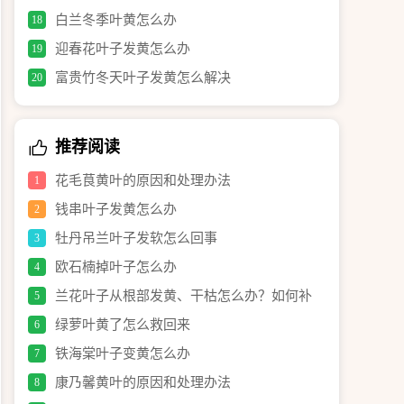
白兰冬季叶黄怎么办
18
迎春花叶子发黄怎么办
19
富贵竹冬天叶子发黄怎么解决
20
推荐阅读
花毛茛黄叶的原因和处理办法
1
钱串叶子发黄怎么办
2
牡丹吊兰叶子发软怎么回事
3
欧石楠掉叶子怎么办
4
兰花叶子从根部发黄、干枯怎么办？如何补
5
救？
绿萝叶黄了怎么救回来
6
铁海棠叶子变黄怎么办
7
康乃馨黄叶的原因和处理办法
8