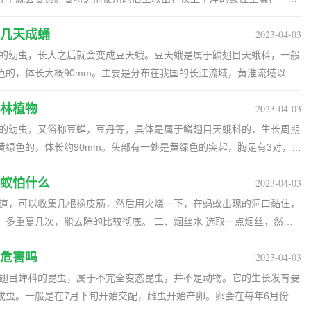
加点硫酸亚铁，也可以让土壤逐渐变成酸性。 2、控水：检查花盆里的
几天成蛹
2023-04-03
花盆将积水倒出。并加强养殖环境的通风性，减少浇水量，等植株缓一
光：一定不要让植株被暴晒，要将它安放到通风性良好阴凉处，并加强补
蛾的幼虫，长大之后就会变成豆天蛾。豆天蛾是属于鳞翅目天蛾科，一般
续变黄了。 二、叶子为何有黑点 它的叶片上有斑点多是浇水不当导致
色的，体长大概90mm。主要是分布在我国的长江流域，黄淮流域以及
的水，也不要让叶子有水渍。如果不当浇水的话，它的叶子就会出现不
槐，葡萄藤叶上的，也会危害这些植物的生长。 二、入土几天成
斑点。应注意控水，并多多开窗，加强通风，最好是用点杀菌药进行改
林植物
2023-04-03
的土壤上层越冬的，第二年春季会移到表上层开始化蛹。具体时间是在每年
盛期，羽化成成虫之后大概半小时就可飞翔活动。成虫白天的活动是很
蛾的幼虫，又俗称豆蝉，豆丹等，具体是属于鳞翅目天蛾科的，生长周期
能力很强，喜欢吃食花蜜，有趋光性。 三、怎么进行防治 种
黄绿色的，体长约90mm。头部有一处是黄绿色的突起，胸足有3对，尾
给消灭掉。最好是能改变大豆的耕作方式，可用套种的方式进行栽种，
绿色的。另外，它的发生主要是在七月下旬到八月上中旬之间，多是和降
候可人工进行捕捉。成虫有趋光性，可还可利用黑光灯诱杀。若是虫害
蚁怕什么
2023-04-03
流域，长江流域以及华南地区。成虫多昼伏夜出，白天在作物茎秆中部
有的还喜欢吸食花蜜，对黑灯光有趋性。另外，在植株生长茂密，土壤
去除的比较彻底。 二、烟丝水 选取一点烟丝，然后
深耕，将越冬
出汁水用来洒，观察好蚂蚁出没的地方，将汁水洒在那里，蚂蚁不喜欢
式，可套种油菜，让大豆害虫得到控制。还可人工捕捉，也可用喷洒药
危害吗
2023-04-03
就能去除干净。 三、樟脑丸 蚂蚁也比较害怕樟脑丸的味
杀螟蛤都行。喷药的时候最好选在下午进行，效果会更好。
，收集好樟脑丸，然后碾碎成粉末之后，放在蚂蚁经常出没的地方，能
纲翅目蝉科的昆虫，属于不完全变态昆虫，并不是动物。它的生长发育要
成虫。一般是在7月下旬开始交配，雌虫开始产卵。卵会在每年6月份开