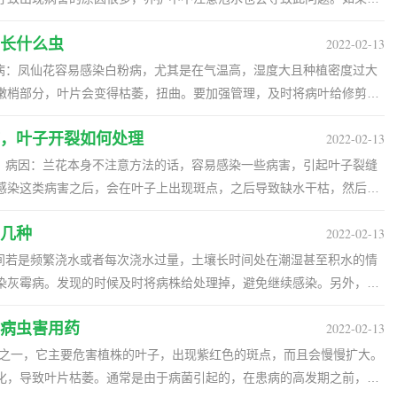
子将腐烂的地方剪除，然后喷施多菌灵溶液消毒。 2、炭疽病：此病会
长什么虫
2022-02-13
生长，降低美观性。在种植之前就需要做好预防，提前配制好高锰酸钾
后及时喷炭福美可湿性粉剂这类的药物。 3、灰霉病：蟹爪兰
粉病：凤仙花容易感染白粉病，尤其是在气温高，湿度大且种植密度过大
花朵和茎叶，导致出现水渍状的腐烂。发现染病后，及时剪除掉发病的
嫩梢部分，叶片会变得枯萎，扭曲。要加强管理，及时将病叶给修剪
剂，需要连续喷3-4次。 4、其他病害：除了上述的病害之外，还可能
，发病严重的
，叶子开裂如何处理
2022-02-13
洒多菌灵或百菌清进行救治，避免恶化。 3、立枯病：此病害
花蕾，应用亚胺硫磷乳油、氧化乐果连续喷3-4次。 2、蚜虫：主要是
感染的部分会变黑，一旦染病，数天内就会看到叶片枯萎，干枯。防治
蛛：害虫会吸取汁液，导致生长衰弱。可
洒百菌清。此外，注意后期再栽培的时候要对种子，土壤先进行消毒，
感染这类病害之后，会在叶子上出现斑点，之后导致缺水干枯，然后从
乳剂连续喷洒3-4 次。
出现裂缝。 2、解决方法：出现这些情况后，需要将发病的叶子剪除
会严重危害植株的生长，发现后要尽快喷药，还要改变养护方法，避免
几种
2022-02-13
、叶子开裂如何处理 1、防治虫害：叶子兰
还可能是感染了虫害，比如蚧壳虫这类的害虫，害虫会咬食叶子，造成
期间若是频繁浇水或者每次浇水过量，土壤长时间处在潮湿甚至积水的情
提前预防，发现害虫后及时的人工捕捉，然后再喷药。 2、缓解肥
染灰霉病。发现的时候及时将病株给处理掉，避免继续感染。另外，还
施肥太多也会引起肥害，从而导致叶片开裂。需要立即停止施肥，之后
种的土壤没有消毒或者球茎
伤：外界的损伤也可能导致叶子开裂，应该避开暴雨，防止人为碰撞。
病虫害用药
2022-02-13
处理。注意在栽种之前就先对土壤消毒，球茎也要经过处理才能栽种。
染的，感染后根部会软化腐烂，植株会发黄，干枯死亡。注意在管理期
病之一，它主要危害植株的叶子，出现紫红色的斑点，而且会慢慢扩大。
，还要定期施肥，加强它的抗病能力。另外，发病初期要喷洒根腐宁。
化，导致叶片枯萎。通常是由于病菌引起的，在患病的高发期之前，可