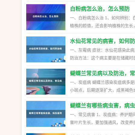
二、常见虫害 仙客来容易感染的
以喷洒多菌灵溶液进行防治，患病初期需要剪下病叶
潮虫等等。多是因为管理不当造成
白粉病怎么治，怎么预防
危害，茶花也不例外。这种疾病多
改变养护环境，多通风，多晒太阳
片叶子，还是导致其脱落。想要治
一、白粉病怎么治 1、如何辨别
肥，提高植株的抗病能力。 三、红蜘蛛 红蜘蛛是常见的害虫之一，它在我国的很多地方都有分布，通常
植株的颜值，还会影响植株的生长，病
在3月份孵化，4月危害比较严重
治：病害发生较轻时，可以拿软布
作，消灭越冬的虫卵。虫害严重的时候，可以喷
水仙花常见的病害，如何防
用三唑酮和粉锈宁轮换给花喷施，
茶花的常见害虫。它多发于春夏季
以用挖耳勺挖一勺小苏打，兑50m
一、灰霉病 症状：水仙花感染此病之后，会导致底下的根部变软腐烂，导致表面的地方长出灰色的霉层。
因此可以进行诱杀。另外幼虫可以
水喷一次，防止小苏打浓度大烧苗。 二、白粉病怎么预防 1、勤通风：不仅是白粉病，对于大多数
防治方法：这个病主要是在储藏时
说，养护环境不通风，都是引发植
球茎消毒，发现有生病的需要及时挑出来销毁。 二、大褐斑病 症状：在刚
虫害的发生。 2、多菌灵：春、
蝴蝶兰常见病以及防治，常
现褐色的病斑，逐渐蔓延到整个叶
防，没有多菌灵的花友，也可以用
毒，可配制好多菌灵溶液浸泡杀菌，当
一、炭疽病 蝴蝶兰感染炭疽病多
症状：这个病主要是危害到叶子和
小斑点，后期逐渐扩大，成黑褐色
碎，甚至枯萎掉。 防治方法：在栽
善生长环境，提高抗病能力。此外
及时剔除销毁。 四、黄条斑病 症状：感染这个病后，会沿着叶脉部分出现黄色的条纹斑点，导致花梗也
蝴蝶兰有哪些病虫害，病虫
效。 二、灰霉病 在管理期间植株所处的环境温度太低且过于潮湿易感染灰霉病，发病时花朵易受到危
退绿，还会使鳞茎变小枯萎。 防
害。初期花和萼片上容易有水渍状
一、常见病害 1、炭疽病：养护
施杀虫剂，避免昆虫传播毒性。
风，多让它晒太阳。还要将病害的
害叶片生长，要加强通风，改变养护环境
效。 三、软腐病 此病害多是发生在高温且多湿的环境下，危害植株的叶片。叶片上会有透明状的斑点，
它惧怕低温环境，若是温度太低，