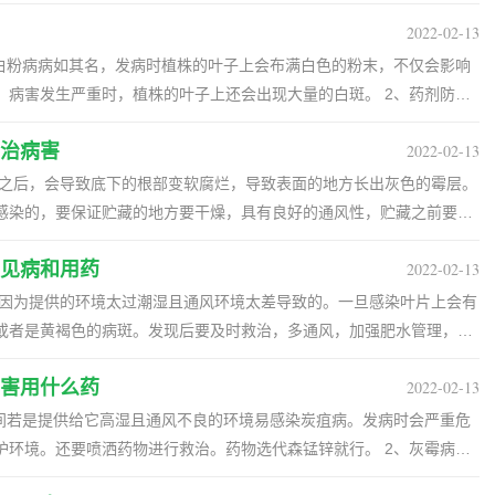
虫害有很多种，例如常见的蚜虫，蓟马，螨类害虫，地种蝇，蚧壳虫以及
后，喷药治疗。 二、炭疽病 炭疽病对很多植物都有
的，管理期间长期放在阴暗不透风的地方，且湿度再高就容易感染。要
2022-02-13
发于6-7月份，患病后叶尖或边缘会出现褐色的病斑，之后会蔓延到整
。必要时还要喷药救治，避免继续感染。
疗的话，需要在患病初期喷洒代森锌溶液治疗。平时要施磷钾肥或有机
：白粉病病如其名，发病时植株的叶子上会布满白色的粉末，不仅会影响
害发生严重时，植株的叶子上还会出现大量的白斑。 2、药剂防
。这种害虫会吸食它茶花的汁液，导致其生长不良。在冬季要做好预防工
沾点水，把白粉擦下来，病害发生严重时，要把发病严重的叶子剪掉，
洒三氯杀螨醇等药物除虫。 四、卷叶蛾 卷叶蛾也是危害
治病害
2022-02-13
喷药后要注意养护环境通风。 3、偏方防治：不想使用药剂的花友，可
，幼虫会啃食新芽等部位，导致叶子卷曲。由于成虫对很喜欢糖和醋，
l的清水，每隔2天给发病的叶子喷施一次，喷施后等一个小时，再用清
通过喷洒辛硫磷等药物消灭，也可以用敌百虫溶液喷杀。
病害来
感染的，要保证贮藏的地方要干燥，具有良好的通风性，贮藏之前要将
株发病的主要原因，所以我们在家养花时，一定要勤开窗通风，防止病
开始发病的时候，叶子上会出
夏两季是白粉病的高发季节，可以每隔半个月，向植株喷洒一次多菌灵预
见病和用药
2022-02-13
子，花梗部分也会受到影响。 防治方法：在种植栽培之前，要将球茎消
洋葱水（洋葱切碎泡水）喷施植株，预防病害的发生。
发病后可用波尔多液喷施，把生病的植株拔出来销毁。 三、线虫病
是因为提供的环境太过潮湿且通风环境太差导致的。一旦感染叶片上会有
花茎部分，导致上面出现黄褐色的条纹，最终导致叶子和茎部的表皮破
或者是黄褐色的病斑。发现后要及时救治，多通风，加强肥水管理，改
培之前就需要用0.5%的福尔马林液浸泡，如果植株染病，需要将植株
，还要喷洒药物，药物用代森锰锌就行，每周一次，喷洒两三次就能见
害用什么药
2022-02-13
治方法：栽种前要消毒杀菌，发现生病的植株要拔除烧毁掉，还要配合喷
的斑点，后期斑点会扩大，呈圆形的斑块，严重时会落花。发现后多通
期间若是提供给它高湿且通风不良的环境易感染炭疽病。发病时会严重危
花朵剪掉，避免感染。后期要喷洒速克灵，每十天喷洒一次，两三次见
。还要喷洒药物进行救治。药物选代森锰锌就行。 2、灰霉病：
且环境潮湿易感染灰霉病。到时花朵易受到危害，严重时会落花。要及