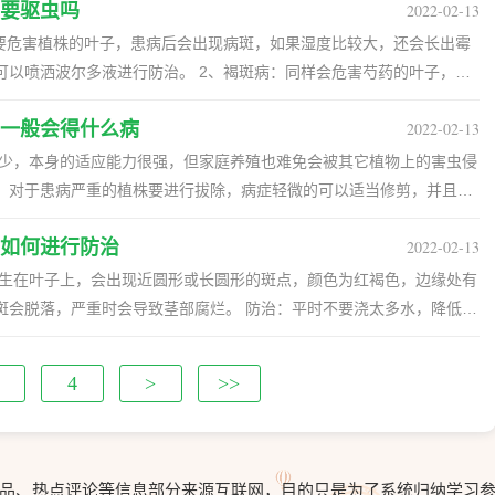
，要尽快救治。应控制水分，还要喷药救治。药物用退菌特或者多抗霉
要驱虫吗
2022-02-13
克灵进行救治，每十天喷一次，用两三次就行。 3、褐斑病：褐斑病通
生在高温且高湿的季节，发病
是危害叶片。叶片上会留些病斑。发现后要加强管理，还要喷洒多抗霉
主要危害植株的叶子，患病后会出现病斑，如果湿度比较大，还会长出霉
，对幼苗的伤害大，严重时老植株的叶片也会黄化，干枯。救治的时候
防治。 2、褐斑病：同样会危害芍药的叶子，患
洒两三次能控制住。
现后可用刷子蘸水将其刷掉，虫害若是很多可喷施速灭松乳剂，七到十
变成黄褐色。一般要用代森锌或代森锰锌防治。 3、红斑病：发病初期
一般会得什么病
2022-02-13
后会慢慢扩大，最终导致叶子焦枯。可用多菌灵或甲基托布津防治。
乳剂彻底消灭，否则虫害的繁殖能力很强，危害严重。
状斑，导致地上部分枯死，往往在4-6月份多发。患病植株需要及时拔
较少，本身的适应能力很强，但家庭养殖也难免会被其它植物上的害虫侵
、金龟子：危害芍药的金龟子有很多种，成虫主要蚕食叶子和花，幼虫则
，对于患病严重的植株要进行拔除，病症轻微的可以适当修剪，并且要
介壳虫：介壳虫也是很常见的害虫，而且种
壳，所以很难用药物喷杀，需要用刷子把它们刷掉。 3、蚜虫：蚜虫通
如何进行防治
2022-02-13
，而且还可能枯黄。一般需要将植株放到半阴处，让它接受散射光即
液，从而使患病的叶子卷曲，影响植株光合作用。通常用乐果乳油、敌
适当增加光照。 三、气温太低 铜钱草的耐寒性不是
长不良，叶子上有可能会出现黑斑。冬天一定要将植株放到温暖的地
斑会脱落，严重时会导致茎部腐烂。 防治：平时不要浇太多水，降低土
来，这样也能起到保温的效果。袋子上要扎几个洞，保证良好的通风和
：感染此病后，会导致叶子变成灰黄
部也会腐烂枯死。 防治：在春秋生长旺盛时期多施点磷钾肥，发现病叶
4
>
>>
常要用清水将土壤中的肥料洗去，如果情况严重的话，也可以给植株换
药剂治疗。 三、日灼病 症状：这个病主要是来源阳光
存养护。
时还会导致积水腐烂。 防治：要注意好遮阴，避开强光，加强通风管
杀菌剂喷洒土壤，在刚发病时喷多菌灵或甲基托布津。 五、炭疽病 症
品、热点评论等信息部分来源互联网，目的只是为了系统归纳学习