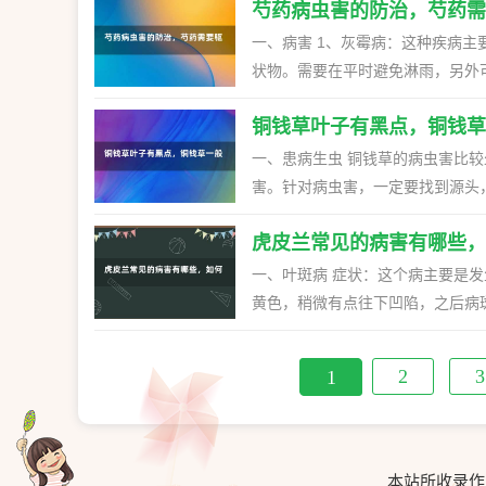
后期叶片会腐烂，危害大且传染快
芍药病虫害的防治，芍药需
时将病害的花朵剪掉，还要喷洒速
素都行，间隔十天喷一次，两三次能可控制住。 四、褐斑病 褐斑病也是发
常是发生在高温高湿的环境下，多
一、病害 1、灰霉病：这种疾病
时叶片上会有褐色的不规则的病斑
素。 二、常见虫害 1、介壳虫：介壳虫多是寄生在叶片以及假球茎上，会导致叶片黄化，掉落。主要因为
状物。需要在平时避免淋雨，另外可以喷洒波尔多液进行
也要喷洒多抗霉素，十天一次，喷
缺光，通风差以及高湿导致的。发
病的叶子背面会出现圆点，之后会
天一次，连续用三次。 2、粉虱：粉虱主要在叶片，叶鞘以及假球茎上，会导致叶片干枯掉落。发现后要
铜钱草叶子有黑点，铜钱草
会在叶子上出现紫褐色的斑点，之
改变养护环境，也要喷洒 速灭松
4、锈病：这种病会使叶子上出现粉
一、患病生虫 铜钱草的病虫害比
除，以免相互传染。 二、虫害 1
害。针对病虫害，一定要找到源头
以它的根部为食，还会引发根腐病，需要及时捕捉消灭。 2、
注意喷药，这样可以有效治疗。 二、光照太强 铜钱草是一种不太喜光的植物，如果光照太强烈，植株的
类繁多。由于它外表有一层蜡质外
虎皮兰常见的病害有哪些，
叶子就容易被晒伤，此时会有黑点
常在春季危害，它会吸食叶子的汁
可。如果是夏季一定要避免受到阳光直射，冬季可以
一、叶斑病 症状：这个病主要是发生在叶子上，会出现近圆形或长圆形的斑点，颜色为红褐色，边缘处有
敌畏等药剂消灭。
很强，一旦被冻伤，植株也容易生
黄色，稍微有点往下凹陷，之后病
方，或者用塑料带将它的上部套起
壤的湿度，在发病初期可喷波尔多液，连续2-3次。 二、软腐病 症状
透气。 四、施肥太浓 铜钱草对肥料的需求较高，但施肥一定要薄肥勤施，如果肥料浓度太高，很容易烧
色，茎基部出现水浸状的软腐，根
2
3
1
伤它的根部，导致叶子有黑点。通
后及时的去除，在刚开始发病的时候，也需要喷洒
盆换土，并放到阴凉的地方进行保
的灼伤，导致病处发皱萎焉，严重
理。 四、腐烂病 症状：这个病也是作用于叶子上，初期会有水渍状的斑点，之后病斑变成暗灰色不规则
状的，后期干枯凹陷。 防治：用消
本站所收录作