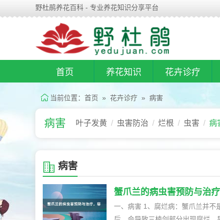
野杜鹃养花百科 - 专业养花知识分享平台
首页
养花知识
花卉诊疗
当前位置：
首页
»
花卉诊疗
»
病害
病害
叶子发黄
虫害防治
烂根
虫害
病
病害
蟹爪兰的病虫害预防与治疗
一、病害 1、腐烂病：蟹爪兰并不是很容易感染病虫害，但是养护不当的话会出现问题。如果感染腐烂病
后，会导致三棱剑部分出现腐烂，