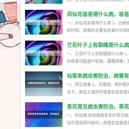
现腐烂的情况，需准备好消毒的刀
凤仙花容易得什么病，容易
主要危害茎节部分，影响到正常的
溶液，将植株浸泡放进来一小时左右，发病
一、凤仙花容易得什么病 1、白
不小心感染灰霉病之后，会危害到
的时候。发病时主要会危害叶片和
部分，每隔几天喷次扑海因可湿性粉
掉，还要喷粉锈宁或多菌灵消除病害。 2、褐斑病：褐斑病就是叶斑病，也是主要危害叶片
感染叶枯病、根腐病、叶斑病等。 二、虫害 1、介壳虫：虫害方面感染的可能性也不大，并不是很容易感
兰花叶子上有裂缝是什么病
叶片会枯黄。发现后要将病株隔离，还要喷
染的。出现介壳虫会危害到叶状茎、
主要危害的是植株的根部，茎部，
一、兰花叶子上有裂缝是什么病 1、病因：兰花本身不注意方法的话，容易感染一些病害，引起叶子裂缝
危害花蕾和嫩叶部分，可用乐果乳剂、速扑杀来喷杀。 3、红蜘
的时候要将病株直接拔出，还要喷
的病害可能是叶斑病、霜霉病等，
以加强通风，使用敌杀死、杀灭菊酯
避免携带病菌。 二、凤仙花容易长什么虫 凤仙花在生长期间若是提供的环境不适，容易长根结现虫，天
叶子中间逐渐地开裂，导致叶子上
蛾虫害，粉虱等。一旦感染虫害，
仙客来病虫害防治，病害有
掉，之后对症下药，查清楚什么病害后，及时的喷药治疗。 二
再次感染。
花开裂除了感染病害的原因之外，
一、常见病害 1、灰霉病：养护
叶子出现开裂的症状。可以加强好通风
况下，再加上通风环境差就容易感
害：如果在养殖的过程中，长时间
要杀菌剂，可选择甲基托布津或者是多菌灵。 2、病毒病：病毒病多是因为栽
浇灌清水稀释。 3、避免外界损
茶花常见病虫害防治，茶花
有病菌导致的，发现后一定要尽快
3、根腐病：此病害多是在苗期感
一、轮纹病 轮纹病是茶花的常见
间要加强通风环境，湿度要控制好
当它感染到叶脉时，病情会加速恶