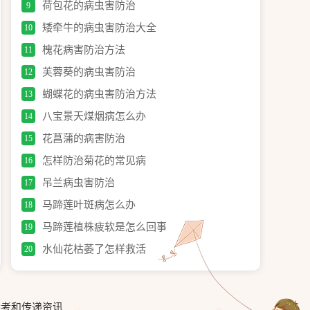
荷包花的病虫害防治
9
矮牵牛的病虫害防治大全
10
槐花病害防治方法
11
芙蓉葵的病虫害防治
12
蝴蝶花的病虫害防治方法
13
八宝景天煤烟病怎么办
14
花菖蒲的病害防治
15
怎样防治菊花的常见病
16
吊兰病虫害防治
17
马蹄莲叶斑病怎么办
18
马蹄莲植株疲软是怎么回事
19
水仙花枯萎了怎样救活
20
参考和传递资讯