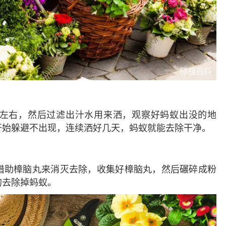
左右，然后过滤出汁水用来洒，观察好蚂蚁出没的地
开始躲避不出现，连续洒好几天，蚂蚁就能去除干净。
借助樟脑丸来消灭去除，收集好樟脑丸，然后碾碎成粉
的去除掉蚂蚁。