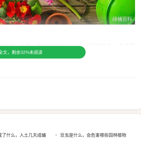
付蚂蚁，将数十颗的花椒放在蚂蚁出没的地方，尤其是
全文，剩余32%未阅读
去除，只能起到驱除的作用。
粉兑水稀释成溶液，然后涂抹在蚂蚁行动的路线上，使
成了什么，入土几天成蛹
豆虫是什么，会危害哪些园林植物