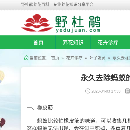
野杜鹃养花百科 - 专业养花知识分享平台
首页
养花知识
花卉诊疗
当前位置：
首页
»
花卉诊疗
»
叶子发黄
» 永久去除
永久去除蚂蚁
2023-04-03 17:33
一、橡皮筋
蚂蚁比较怕橡皮筋的味道，可以收集几
这样蚂蚁无法出现，会在洞中死掉，多重复