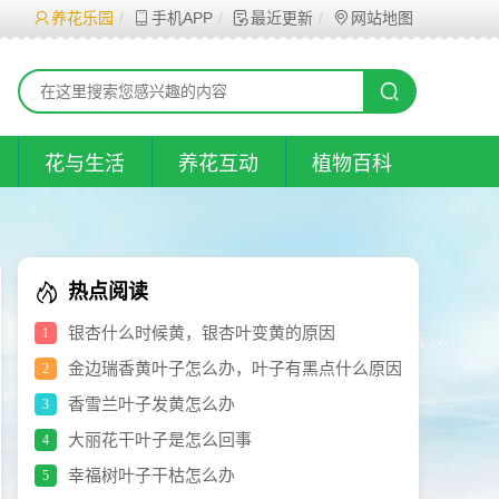
养花乐园
手机APP
最近更新
网站地图
花与生活
养花互动
植物百科
热点阅读
银杏什么时候黄，银杏叶变黄的原因
1
金边瑞香黄叶子怎么办，叶子有黑点什么原因
2
香雪兰叶子发黄怎么办
3
大丽花干叶子是怎么回事
4
幸福树叶子干枯怎么办
5