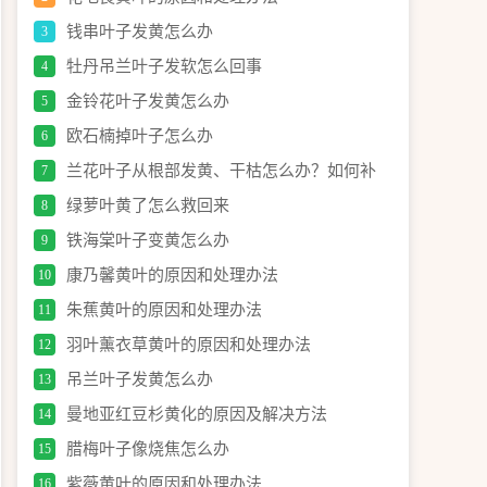
钱串叶子发黄怎么办
3
牡丹吊兰叶子发软怎么回事
4
金铃花叶子发黄怎么办
5
欧石楠掉叶子怎么办
6
兰花叶子从根部发黄、干枯怎么办？如何补
7
救？
绿萝叶黄了怎么救回来
8
铁海棠叶子变黄怎么办
9
康乃馨黄叶的原因和处理办法
10
朱蕉黄叶的原因和处理办法
11
羽叶薰衣草黄叶的原因和处理办法
12
吊兰叶子发黄怎么办
13
曼地亚红豆杉黄化的原因及解决方法
14
腊梅叶子像烧焦怎么办
15
紫薇黄叶的原因和处理办法
16