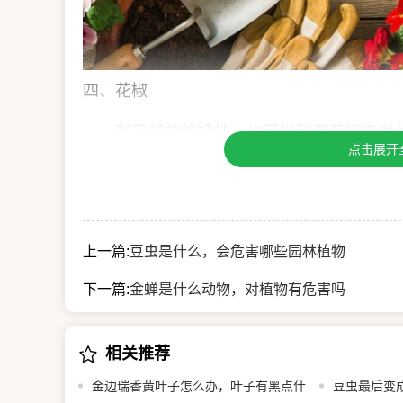
四、花椒
利于蚂蚁的特性，也可以利用花椒来对
点击展开
橱子、柜子等地，但是这个方法很难永久的
五、洗衣粉
蚂蚁也害怕洗衣粉的味道，可以将洗衣
洗衣粉溶液自然的干，也能去除蚂蚁。
上一篇:
豆虫是什么，会危害哪些园林植物
下一篇:
金蝉是什么动物，对植物有危害吗
相关推荐
金边瑞香黄叶子怎么办，叶子有黑点什
豆虫最后变