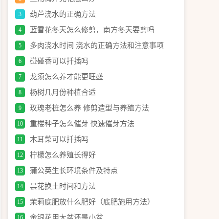
葫芦浇水的正确方法
3
蓝雪花冬天怎么修剪，南方冬天要剪吗
4
多肉浇水时间 浇水的正确方法和注意事项
5
碰碰香可以扦插吗
6
龙须怎么养才能更旺盛
7
杨树几月份种植合适
8
玫瑰老桩怎么养 修剪造型与养殖方法
9
重楼种子怎么催芽 快速催芽方法
10
木耳菜可以扦插吗
11
柠檬怎么养殖长得好
12
蒲公英生长环境条件及特点
13
昙花换土时间和方法
14
茉莉底肥放什么肥好（底肥施用方法）
15
金银花用大盆还是小盆
16