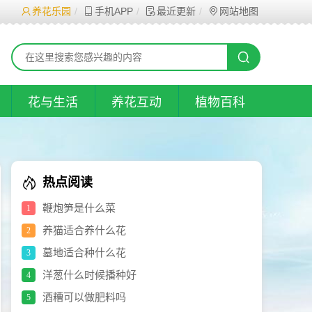
养花乐园
手机APP
最近更新
网站地图
花与生活
养花互动
植物百科
热点阅读
鞭炮笋是什么菜
1
养猫适合养什么花
2
墓地适合种什么花
3
洋葱什么时候播种好
4
酒糟可以做肥料吗
5