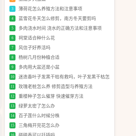
薄荷花怎么养殖方法和注意事项
3
蓝雪花冬天怎么修剪，南方冬天要剪吗
4
多肉浇水时间 浇水的正确方法和注意事项
5
祠堂适合种什么花
6
风信子好养活吗
7
杨树几月份种植合适
8
多肉用大盆还是小盆
9
迷迭香叶子发黑干枯有救吗，叶子发黑干枯怎
10
么办
玫瑰老桩怎么养 修剪造型与养殖方法
11
重楼种子怎么催芽 快速催芽方法
12
绿萝太密了怎么办
13
百子莲什么时候分株
14
三角梅开完花怎么办
15
碰碰香可以扦插吗
16