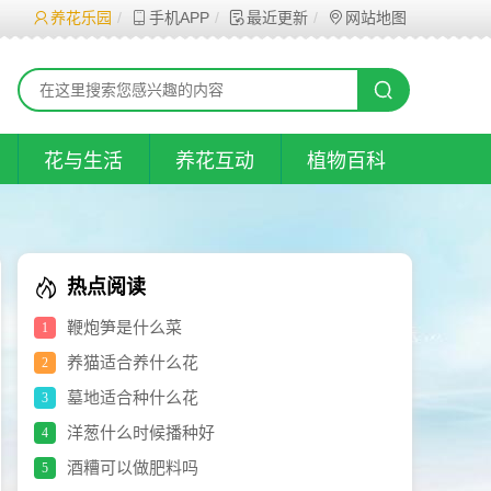
养花乐园
手机APP
最近更新
网站地图
花与生活
养花互动
植物百科
热点阅读
鞭炮笋是什么菜
1
养猫适合养什么花
2
墓地适合种什么花
3
洋葱什么时候播种好
4
酒糟可以做肥料吗
5