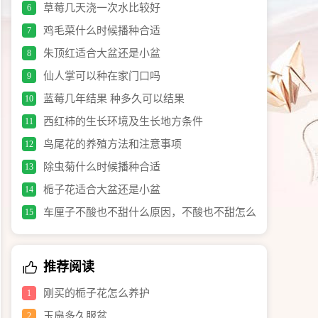
草莓几天浇一次水比较好
6
鸡毛菜什么时候播种合适
7
朱顶红适合大盆还是小盆
8
仙人掌可以种在家门口吗
9
蓝莓几年结果 种多久可以结果
10
西红柿的生长环境及生长地方条件
11
鸟尾花的养殖方法和注意事项
12
除虫菊什么时候播种合适
13
栀子花适合大盆还是小盆
14
车厘子不酸也不甜什么原因，不酸也不甜怎么
15
办
推荐阅读
刚买的栀子花怎么养护
1
玉扇多久服盆
2