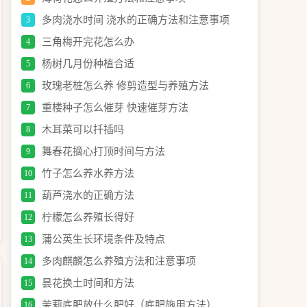
多肉浇水时间 浇水的正确方法和注意事项
3
三角梅开完花怎么办
4
杨树几月份种植合适
5
玫瑰老桩怎么养 修剪造型与养殖方法
6
重楼种子怎么催芽 快速催芽方法
7
木耳菜可以扦插吗
8
舞春花摘心打顶时间与方法
9
竹子怎么养水养方法
10
葫芦浇水的正确方法
11
柠檬怎么养殖长得好
12
蒲公英生长环境条件及特点
13
多肉麒麟怎么养殖方法和注意事项
14
昙花换土时间和方法
15
茉莉底肥放什么肥好（底肥施用方法）
16