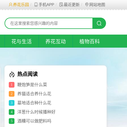
养花乐园
手机APP
最近更新
网站地图
花与生活
养花互动
植物百科
热点阅读
鞭炮笋是什么菜
1
养猫适合养什么花
2
墓地适合种什么花
3
洋葱什么时候播种好
4
酒糟可以做肥料吗
5