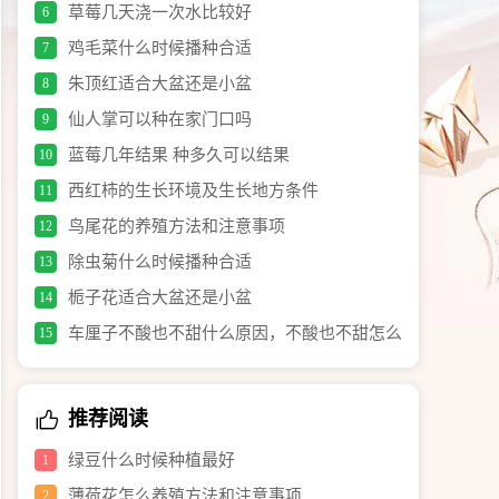
草莓几天浇一次水比较好
6
鸡毛菜什么时候播种合适
7
朱顶红适合大盆还是小盆
8
仙人掌可以种在家门口吗
9
蓝莓几年结果 种多久可以结果
10
西红柿的生长环境及生长地方条件
11
鸟尾花的养殖方法和注意事项
12
除虫菊什么时候播种合适
13
栀子花适合大盆还是小盆
14
车厘子不酸也不甜什么原因，不酸也不甜怎么
15
办
推荐阅读
绿豆什么时候种植最好
1
薄荷花怎么养殖方法和注意事项
2