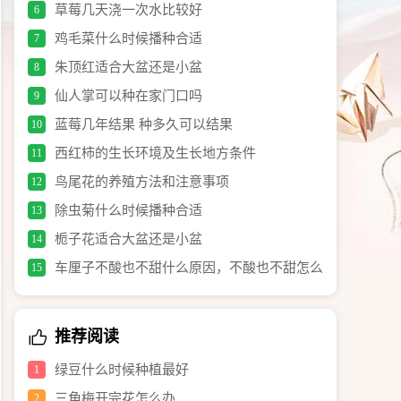
草莓几天浇一次水比较好
6
鸡毛菜什么时候播种合适
7
朱顶红适合大盆还是小盆
8
仙人掌可以种在家门口吗
9
蓝莓几年结果 种多久可以结果
10
西红柿的生长环境及生长地方条件
11
鸟尾花的养殖方法和注意事项
12
除虫菊什么时候播种合适
13
栀子花适合大盆还是小盆
14
车厘子不酸也不甜什么原因，不酸也不甜怎么
15
办
推荐阅读
绿豆什么时候种植最好
1
三角梅开完花怎么办
2