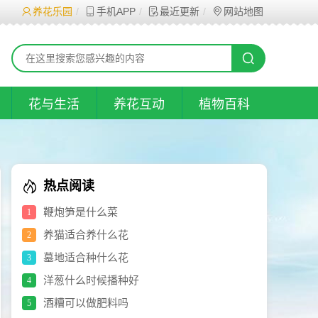
养花乐园
手机APP
最近更新
网站地图
花与生活
养花互动
植物百科
热点阅读
鞭炮笋是什么菜
1
养猫适合养什么花
2
墓地适合种什么花
3
洋葱什么时候播种好
4
酒糟可以做肥料吗
5