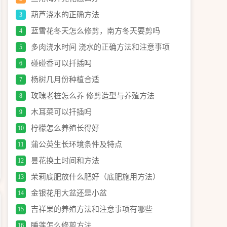
葫芦浇水的正确方法
3
蓝雪花冬天怎么修剪，南方冬天要剪吗
4
多肉浇水时间 浇水的正确方法和注意事项
5
碰碰香可以扦插吗
6
杨树几月份种植合适
7
玫瑰老桩怎么养 修剪造型与养殖方法
8
木耳菜可以扦插吗
9
柠檬怎么养殖长得好
10
蒲公英生长环境条件及特点
11
昙花换土时间和方法
12
茉莉底肥放什么肥好（底肥施用方法）
13
金银花用大盆还是小盆
14
吉祥果的养殖方法和注意事项有哪些
15
睡莲怎么修剪方法
16