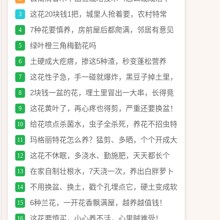
高）
这花20块钱1把，城里人抢着要，农村特常
3
见，别再花冤枉钱了！
7种花要慎养，房前屋后都爬满，邻居有意见
4
绿叶橙三角梅勤花吗
5
土硬成大疙瘩，掺这5种渣，秒变蓬松营养
6
土！
这花性子急，手一碰就爆炸，黑豆子掉土里，
7
冒出100盆！
2块钱一盆的花，埋土里冒出一大串，长得竟
8
然像玉米？
这花黄叶了，再心疼也得剪，严重还要换盆！
9
给花喷点杀菌水，虫子全杀死，养花不招虫特
10
干净！
玛格丽特花怎么养？猛剪、多晒，个个开成大
11
花球！
这花不休眠，多浇水、勤施肥，天天都长个
12
儿！
在家自制壮根水，7天浇一次，养出白胖萝卜
13
根！
不用换盆、换土，戳个孔埋点它，硬土变成软
14
发糕！
6种兰花，一开花香飘满屋，越养越值钱！
15
这花要慎买，小心养不活，心里贼难受！
16