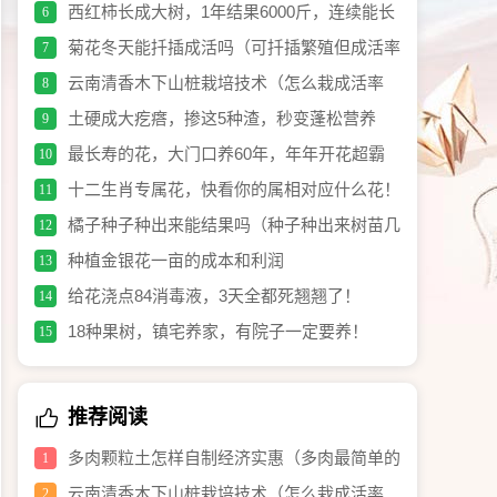
净净！
西红柿长成大树，1年结果6000斤，连续能长
6
20年！
菊花冬天能扦插成活吗（可扦插繁殖但成活率
7
不高）
云南清香木下山桩栽培技术（怎么栽成活率
8
高）
土硬成大疙瘩，掺这5种渣，秒变蓬松营养
9
土！
最长寿的花，大门口养60年，年年开花超霸
10
气！
十二生肖专属花，快看你的属相对应什么花！
11
橘子种子种出来能结果吗（种子种出来树苗几
12
年可结果）
种植金银花一亩的成本和利润
13
给花浇点84消毒液，3天全都死翘翘了！
14
18种果树，镇宅养家，有院子一定要养！
15
推荐阅读
多肉颗粒土怎样自制经济实惠（多肉最简单的
1
配土方法）
云南清香木下山桩栽培技术（怎么栽成活率
2