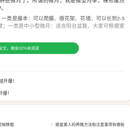
养些微月了。所谓的微月，就是微型月季，株形虽然
护。
一类是藤本：可以爬藤、做花架、花墙，可以长到2-3
健；一类是中小型微月：适合阳台盆栽，大家可根据家
全文，剩余32%未阅读
，可以养姬小菊，四季开花，盆栽小、花量大，每次开
越开爆！
，时常修剪，不然就长的张牙舞爪，也不好好开花了。
开爆！
时候移栽
姬星美人的养殖方法和注意事项有哪些
特别多，蓝紫色也很迷人，很多花友一时新鲜买回家，