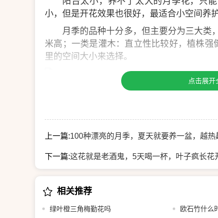
阳台太小，养不了太大的月季花，只能
小，但是开花效果也很好，最适合小空间养
月季的品种十分多，但主要分为三大类，
米高；一类是灌木：直立性比较好，植株强
里的空间大小来选择。
点击展开
姬小菊
喜欢菊花类的植物，家里地方又不够的
完剪一剪就行了，还会继续开花。
上一篇:
100种漂亮的月季，夏天就要养一盆，越热
不过姬小菊容易乱长，需要控制好光照
下一篇:
这花就是老酒鬼，5天喝一杯，叶子疯长花
丹麦风铃草
相关推荐
绿叶橙三角梅勤花吗
欧石竹什么
今年比较流行的小草花，长成一簇开花