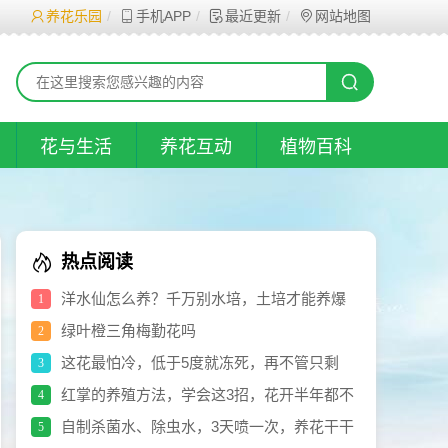
养花乐园
手机APP
最近更新
网站地图
花与生活
养花互动
植物百科
热点阅读
洋水仙怎么养？千万别水培，土培才能养爆
1
盆！
绿叶橙三角梅勤花吗
2
这花最怕冷，低于5度就冻死，再不管只剩
3
盆！
红掌的养殖方法，学会这3招，花开半年都不
4
败！
自制杀菌水、除虫水，3天喷一次，养花干干
5