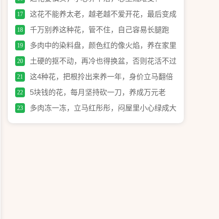
这花不能养太老，越老越不爱开花，最后变成
17
木疙瘩！
千万别养这种花，管不住，自己容易长腿跑
18
了！
多肉中的染料盘，颜色红的像火焰，养在家里
19
真喜庆！
土硬的抠不动，再冷也得换盆，否则花活不过
20
冬天！
这4种花，把根拎出来养一年，身价立马翻倍
21
涨！
5块钱的花，每月坚持砍一刀，养成万元老
22
桩！
多肉冻一冻，立马红彤彤，闷屋里小心绿成大
23
白菜！