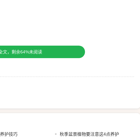
全文，剩余64%未阅读
植养护技巧
秋季盆景植物要注意这4点养护