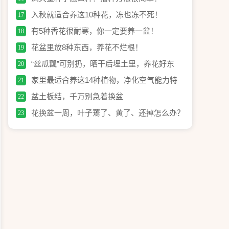
入秋就适合养这10种花，冻也冻不死！
17
有5种香花很耐寒，你一定要养一盆！
18
花盆里放8种东西，养花不烂根！
19
“丝瓜瓤”可别扔，晒干后埋土里，养花好东
20
西！
家里最适合养这14种植物，净化空气能力特
21
别强！
盆土板结，千万别急着换盆
22
花换盆一周，叶子蔫了、黄了、还掉怎么办？
23
怎么判断闷根和烧根？