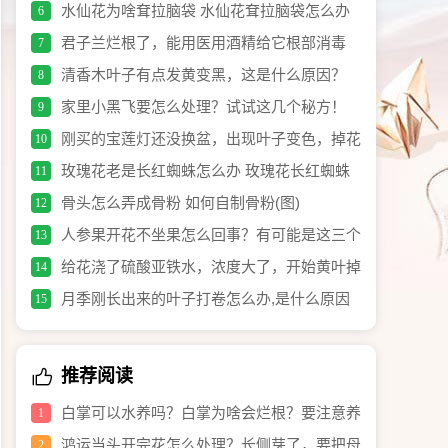
水仙花为啥耷拉脑袋 水仙花耷拉脑袋怎么办
6
君子兰烂根了，能用医用酒精给它根部消毒
7
吗？
清香木叶子有点发黄变黑，这是什么原因？
8
家里小黑飞要怎么处理？试试这几个秘方！
9
刚买的宝莲灯还没换盆，出现叶子变色，掉花
10
苞怎么办？
玫瑰花老是长红蜘蛛怎么办 玫瑰花长红蜘蛛
11
要喷什么药好
骨头怎么弄成骨粉 如何自制骨粉(图)
12
人参果开花不坐果怎么回事？有可能是这三个
13
养护原因引起的！
给花浇了硫酸亚铁水，浓度大了，开始黄叶掉
14
叶，怎么救？
月季刚长出来的叶子打卷怎么办,是什么原因
15
推荐阅读
白掌可以水养吗？白掌为啥会烂根？要注意养
1
护细节，就养不死！
鸿运当头开完花怎么处理？长侧芽了，要把母
2