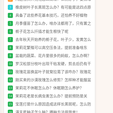
株全剪掉养侧芽吗？
橡皮树叶子长黑斑怎么办？有可能是这四点原
3
因引起的！
具备了这些养花基本技巧，还怕养不好植物
4
月季僵苗了怎么办，啥办法都用了，只有置之
5
死地而后生了！
栀子花怎么扦插才能生根快了呢
6
去年秋天开始养的栀子花，叶子少，发黄怎么
7
办？
茉莉花繁殖可以高空压条法，提前准备啥东
8
西？具体怎么操作？
盆栽的蔬菜、花卉里很多的蚂蚁，怎么办啊？
9
这是啥情况？
罗汉松部分枝叶出现干枯发硬，剪去后仍有干
10
枯，该怎么办？
玫瑰花苗换盆叶子就耷拉蔫了该咋办？玫瑰花
11
换盆后怎么养护？
刚买来的沙漠玫瑰怎么修剪？怎样种才能服盆
12
快？注意这几点细节！
茉莉花不休眠怎么办？休眠期怎么养护？
13
茉莉花老是长病虫害怎么办？提前预防是关
14
键！
宝莲灯是什么原因造成这样长黑斑呢，怎么防
15
治呢？
满天星种子怎么种？播种方法很简单！
16