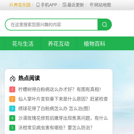
养花乐园
手机APP
最近更新
网站地图
花与生活
养花互动
植物百科
热点阅读
柠檬树得白粉病这么办才好？有图有真相！
1
仙人掌叶片变软垂下来是什么原因？赶紧检查
2
看看，再决定如何处理
绣球花得了白粉病怎么办 怎么治(图）
3
沙漠玫瑰花修剪后嫩芽出现焦黑问题，有什么
4
方法治疗？
沃柑常见病虫害有哪些？要怎么防治？
5