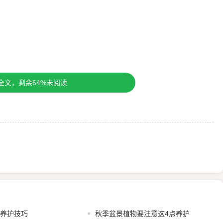
全文，剩余64%未阅读
植养护技巧
秋季盆景植物要注意这4点养护