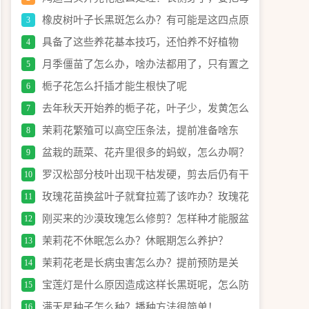
株全剪掉养侧芽吗？
橡皮树叶子长黑斑怎么办？有可能是这四点原
3
因引起的！
具备了这些养花基本技巧，还怕养不好植物
4
月季僵苗了怎么办，啥办法都用了，只有置之
5
死地而后生了！
栀子花怎么扦插才能生根快了呢
6
去年秋天开始养的栀子花，叶子少，发黄怎么
7
办？
茉莉花繁殖可以高空压条法，提前准备啥东
8
西？具体怎么操作？
盆栽的蔬菜、花卉里很多的蚂蚁，怎么办啊？
9
这是啥情况？
罗汉松部分枝叶出现干枯发硬，剪去后仍有干
10
枯，该怎么办？
玫瑰花苗换盆叶子就耷拉蔫了该咋办？玫瑰花
11
换盆后怎么养护？
刚买来的沙漠玫瑰怎么修剪？怎样种才能服盆
12
快？注意这几点细节！
茉莉花不休眠怎么办？休眠期怎么养护？
13
茉莉花老是长病虫害怎么办？提前预防是关
14
键！
宝莲灯是什么原因造成这样长黑斑呢，怎么防
15
治呢？
满天星种子怎么种？播种方法很简单！
16