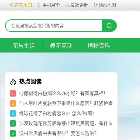
养花乐园
手机APP
最近更新
网站地图
花与生活
养花互动
植物百科
热点阅读
柠檬树得白粉病这么办才好？有图有真相！
1
仙人掌叶片变软垂下来是什么原因？赶紧检查
2
看看，再决定如何处理
绣球花得了白粉病怎么办 怎么治(图）
3
沙漠玫瑰花修剪后嫩芽出现焦黑问题，有什么
4
方法治疗？
沃柑常见病虫害有哪些？要怎么防治？
5