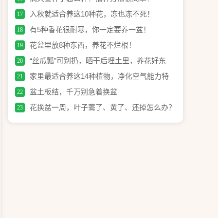
入秋就适合养这10种花，冻也冻不死！
17
有5种香花很耐寒，你一定要养一盆！
18
花盆里放8种东西，养花不烂根！
19
“丝瓜瓤”可别扔，晒干后埋土里，养花好东
20
西！
家里最适合养这14种植物，净化空气能力特
21
别强！
盆土板结，千万别急着换盆
22
花换盆一周，叶子蔫了、黄了、还掉怎么办？
23
怎么判断闷根和烧根？