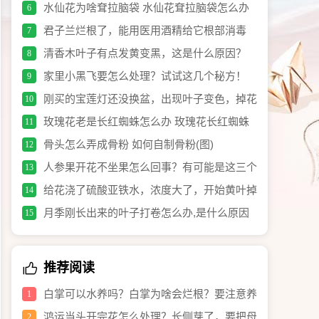
水仙花为啥耷拉脑袋 水仙花耷拉脑袋怎么办
6
君子兰烂根了，能用医用酒精给它根部消毒
7
吗？
清香木叶子有点发黄变黑，这是什么原因？
8
家里小黑飞要怎么处理？试试这几个秘方！
9
刚买的宝莲灯还没换盆，出现叶子变色，掉花
10
苞怎么办？
玫瑰花老是长红蜘蛛怎么办 玫瑰花长红蜘蛛
11
要喷什么药好
骨头怎么弄成骨粉 如何自制骨粉(图)
12
人参果开花不坐果怎么回事？有可能是这三个
13
养护原因引起的！
给花浇了硫酸亚铁水，浓度大了，开始黄叶掉
14
叶，怎么救？
月季刚长出来的叶子打卷怎么办,是什么原因
15
推荐阅读
白掌可以水养吗？白掌为啥会烂根？要注意养
1
护细节，就养不死！
鸿运当头开完花怎么处理？长侧芽了，要把母
2