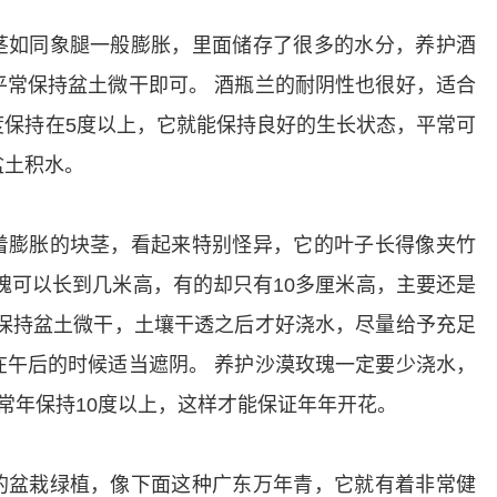
茎如同象腿一般膨胀，里面储存了很多的水分，养护酒
平常保持盆土微干即可。
酒瓶兰的耐阴性也很好，适合
度保持在5度以上，它就能保持良好的生长状态，平常可
盆土积水。
着膨胀的块茎，看起来特别怪异，它的叶子长得像夹竹
瑰可以长到几米高，有的却只有10多厘米高，主要还是
保持盆土微干，土壤干透之后才好浇水，尽量给予充足
在午后的时候适当遮阴。
养护沙漠玫瑰一定要少浇水，
常年保持10度以上，这样才能保证年年开花。
的盆栽绿植，像下面这种广东万年青，它就有着非常健