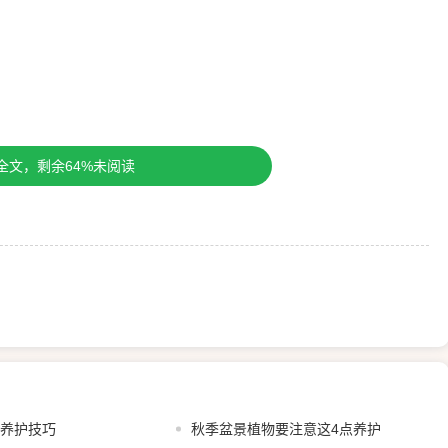
全文，剩余64%未阅读
植养护技巧
秋季盆景植物要注意这4点养护