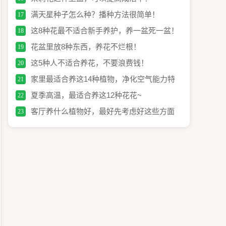
满天星种子怎么种？播种方法很简单！
17
这8种花最不适合新手养护，养一盆死一盆！
18
花盆里放8种东西，养花不烂根！
19
这5种人不适合养花，不要浪费钱！
20
家里最适合养这14种植物，净化空气能力特
21
别强！
夏季高温，最适合养这12种花花~
22
客厅养什么植物好，最好先考虑好这些方面
23