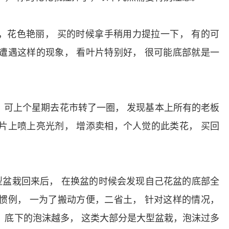
，花色艳丽，
买的时候拿手稍用力提拉一下，
有的可
遭遇这样的现象，
看叶片特别好，
很可能底部就是一
，
可上个星期去花市转了一圈，
发现基本上所有的老板
片上喷上亮光剂，
增添卖相，个人觉的此类花，
买回
型盆栽回来后，
在换盆的时候会发现自己花盆的底部全
惯例，
一为了搬动方便，二省土，
针对这样的情况，
，底下的泡沫越多，
这类大部分是大型盆栽，泡沫过多