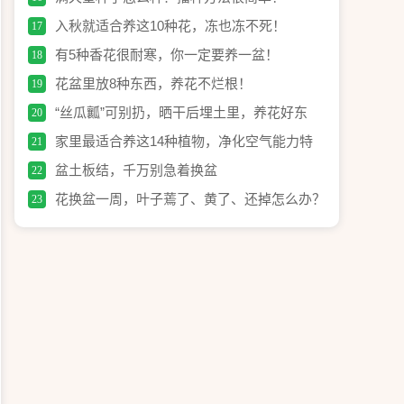
入秋就适合养这10种花，冻也冻不死！
17
有5种香花很耐寒，你一定要养一盆！
18
花盆里放8种东西，养花不烂根！
19
“丝瓜瓤”可别扔，晒干后埋土里，养花好东
20
西！
家里最适合养这14种植物，净化空气能力特
21
别强！
盆土板结，千万别急着换盆
22
花换盆一周，叶子蔫了、黄了、还掉怎么办？
23
怎么判断闷根和烧根？