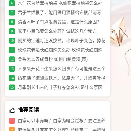
水仙花为啥耷拉脑袋 水仙花耷拉脑袋怎么办
6
君子兰烂根了，能用医用酒精给它根部消毒
7
吗？
清香木叶子有点发黄变黑，这是什么原因？
8
家里小黑飞要怎么处理？试试这几个秘方！
9
刚买的宝莲灯还没换盆，出现叶子变色，掉花
10
苞怎么办？
玫瑰花老是长红蜘蛛怎么办 玫瑰花长红蜘蛛
11
要喷什么药好
骨头怎么弄成骨粉 如何自制骨粉(图)
12
人参果开花不坐果怎么回事？有可能是这三个
13
养护原因引起的！
给花浇了硫酸亚铁水，浓度大了，开始黄叶掉
14
叶，怎么救？
月季刚长出来的叶子打卷怎么办,是什么原因
15
推荐阅读
白掌可以水养吗？白掌为啥会烂根？要注意养
1
护细节，就养不死！
鸿运当头开完花怎么处理？长侧芽了，要把母
2