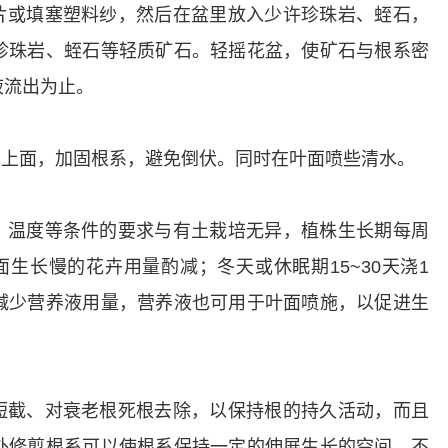
片或填塞塑料纱，然后在盆里放入少许珍珠岩、蛭石，
珍珠岩、蛭石等轻质矿石。轻摇花盆，使矿石与根系密
液流出为止。
上面，加固根系，避免倒伏。同时在叶面喷些清水。
、温度等条件的要求与有土栽培无异，植株生长期每周
生长慢的花卉用量酌减；冬天或休眠期15~30天浇1
减少营养液用量，营养液也可用于叶面喷施，以促进生
短截、对衰老根死根去除，以保持根的持久活动，而且
外修剪根系可以使根系保持一定的伸展生长的空间，不