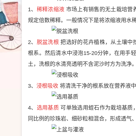
1、
稀释浓缩液
市场上有销售的无土栽培营
规定倍数稀释。一般情况下是将浓缩液用水稀
2、
脱盆洗根
把选好的花卉植株，从土壤中
根系。然后清水中浸泡15-20分钟，在用手
土，洗根的水清亮透明不含泥沙时方为洗净
3、
浸根吸收
将清洗干净的根系放在营养液中
4、
选用基质
可单独选用蛭石作为栽培基质
同比例的珍珠岩、细砂粒相混合，形成透气