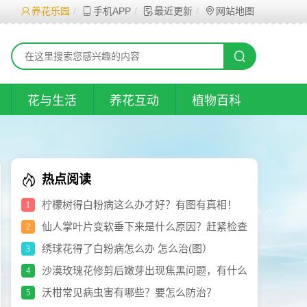
养花乐园
手机APP
最近更新
网站地图
花与生活
养花互动
植物百科
热点阅读
柠檬树得白粉病这么办才好？有图有真相！
1
仙人掌叶片变软垂下来是什么原因？赶紧检查
2
看看，再决定如何处理
绣球花得了白粉病怎么办 怎么治(图）
3
沙漠玫瑰花修剪后嫩芽出现焦黑问题，有什么
4
方法治疗？
沃柑常见病虫害有哪些？要怎么防治？
5