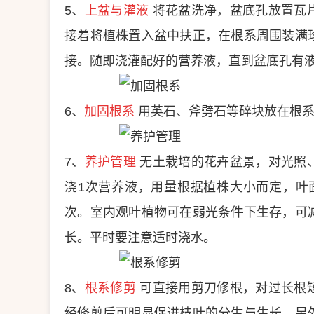
5、
上盆与灌液
将花盆洗净，盆底孔放置瓦
接着将植株置入盆中扶正，在根系周围装满
接。随即浇灌配好的营养液，直到盆底孔有
6、
加固根系
用英石、斧劈石等碎块放在根系
7、
养护管理
无土栽培的花卉盆景，对光照
浇1次营养液，用量根据植株大小而定，叶面
次。室内观叶植物可在弱光条件下生存，可
长。平时要注意适时浇水。
8、
根系修剪
可直接用剪刀修根，对过长根
经修剪后可明显促进枝叶的分生与生长，另