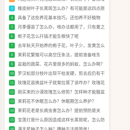
株全剪掉养侧芽吗？
橡皮树叶子长黑斑怎么办？有可能是这四点原
3
因引起的！
具备了这些养花基本技巧，还怕养不好植物
4
月季僵苗了怎么办，啥办法都用了，只有置之
5
死地而后生了！
栀子花怎么扦插才能生根快了呢
6
去年秋天开始养的栀子花，叶子少，发黄怎么
7
办？
茉莉花繁殖可以高空压条法，提前准备啥东
8
西？具体怎么操作？
盆栽的蔬菜、花卉里很多的蚂蚁，怎么办啊？
9
这是啥情况？
罗汉松部分枝叶出现干枯发硬，剪去后仍有干
10
枯，该怎么办？
玫瑰花苗换盆叶子就耷拉蔫了该咋办？玫瑰花
11
换盆后怎么养护？
刚买来的沙漠玫瑰怎么修剪？怎样种才能服盆
12
快？注意这几点细节！
茉莉花不休眠怎么办？休眠期怎么养护？
13
茉莉花老是长病虫害怎么办？提前预防是关
14
键！
宝莲灯是什么原因造成这样长黑斑呢，怎么防
15
治呢？
满天星种子怎么种？播种方法很简单！
16