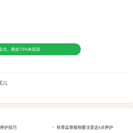
全文，剩余73%未阅读
花儿
植养护技巧
秋季盆景植物要注意这4点养护