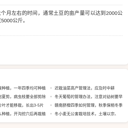
个月左右的时间，通常土豆的亩产量可以达到2000公
000公斤。
候种植，一年四季均可种植
迟栽油菜高产管理法，应及时中耕
何夏剪，病虫枝要全部剪除
冬天葡萄的管理办法，注意对幼树要早
叶才能移栽，长出3-5片
埋防寒土
赣南脐橙四季如何管理，秋季保梢冬季
植
么种植，开沟挖穴后再栽植
保叶
冬小麦无公害栽培技术，土壤以宗、
褐、潮土为主