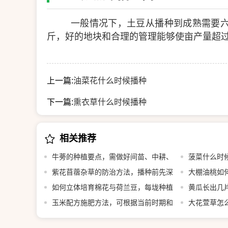
一般情况下，土豆从播种到成熟需要六
斤，好的地块和合理的管理能够使亩产量超过5
上一篇:
油菜花什么时候播种
下一篇:
熏衣草什么时候播种
相关推荐
牛蒡的种植要点，需做好间苗、中耕、
菠菜什么时
追肥等工作
紫花苜蓿杂草的防治方法，播种前先深
大棚油桃如
翻整地
如何立体培育棉花与荷兰豆，每垅种植
黄瓜长出几片
2行棉花、在棉花内侧各种1行荷兰豆
玉米配方施肥方法，可根据当前时期和
叶即可移栽定
大花萱草怎
亩产量决定施肥量
覆土