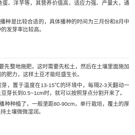
地蛋、洋芋等，其营养价值高、适应力强、产量大，通
播种是比较合适的，具体播种的时间为三月份和8月中
种的发芽率比较高。
要先整地施肥，这时需要先松土，然后在土壤里面施加
壤的肥力，这样土豆才能旺盛生长。
，置于温度在13-15℃的环境中，每隔2-3天翻动一
芽长到0.5~1cm时，就可以按照芽点分割开来了。
种种植了，一般垄距80-90cm，单行栽培，覆土的厚
，保持土壤微微湿润。