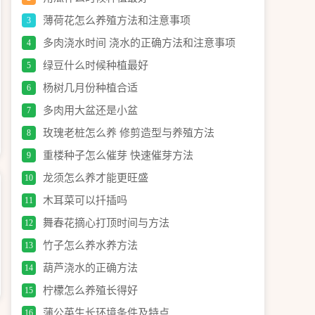
薄荷花怎么养殖方法和注意事项
3
多肉浇水时间 浇水的正确方法和注意事项
4
绿豆什么时候种植最好
5
杨树几月份种植合适
6
多肉用大盆还是小盆
7
玫瑰老桩怎么养 修剪造型与养殖方法
8
重楼种子怎么催芽 快速催芽方法
9
龙须怎么养才能更旺盛
10
木耳菜可以扦插吗
11
舞春花摘心打顶时间与方法
12
竹子怎么养水养方法
13
葫芦浇水的正确方法
14
柠檬怎么养殖长得好
15
蒲公英生长环境条件及特点
16