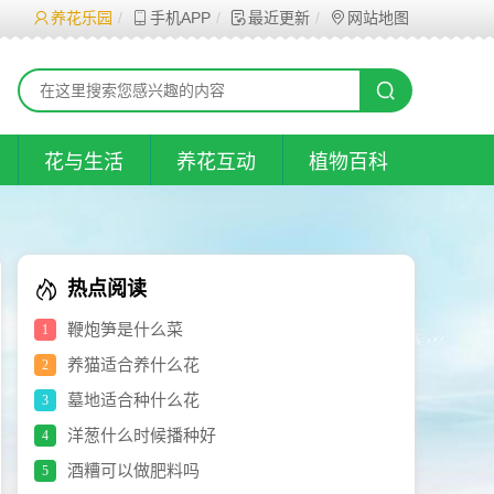
养花乐园
手机APP
最近更新
网站地图
花与生活
养花互动
植物百科
热点阅读
鞭炮笋是什么菜
1
养猫适合养什么花
2
墓地适合种什么花
3
洋葱什么时候播种好
4
酒糟可以做肥料吗
5