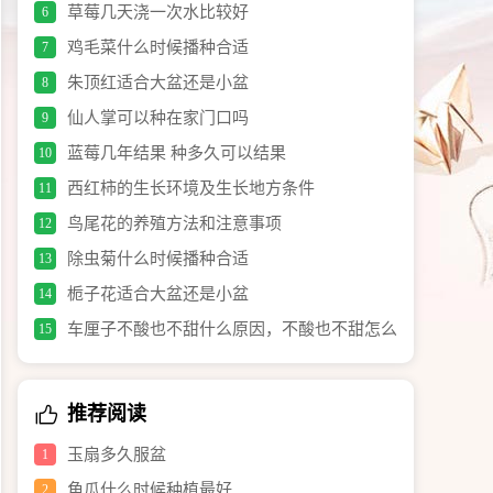
草莓几天浇一次水比较好
6
鸡毛菜什么时候播种合适
7
朱顶红适合大盆还是小盆
8
仙人掌可以种在家门口吗
9
蓝莓几年结果 种多久可以结果
10
西红柿的生长环境及生长地方条件
11
鸟尾花的养殖方法和注意事项
12
除虫菊什么时候播种合适
13
栀子花适合大盆还是小盆
14
车厘子不酸也不甜什么原因，不酸也不甜怎么
15
办
推荐阅读
玉扇多久服盆
1
角瓜什么时候种植最好
2